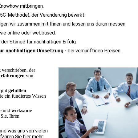
s Knowhow mitbringen.
5C-Methode), der Veränderung bewirkt.
olgen wir zusammen mit Ihnen und lassen uns daran messen
 wie online oder webbased.
er Stange für nachhaltigen Erfolg.
zur nachhaltigen Umsetzung
- bei vernünftigen Preisen.
z
verschrieben, der
Erfahrungen
von
gut
gefüllten
e ein fundiertes Wissen
he und
wirksame
 Sie
, Ihren
 und was uns von vielen
ahren Sie hier mehr: