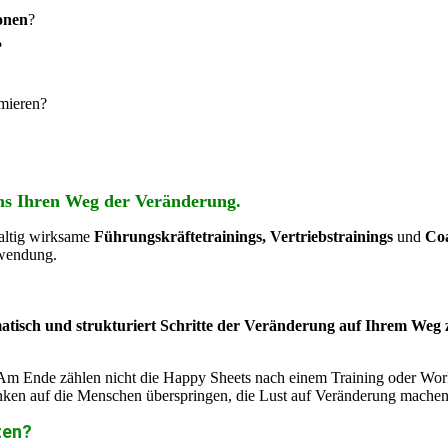
onen
?
?
mieren?
uns Ihren Weg der Veränderung.
altig wirksame
Führungskräftet
rainings, Vertriebstrainings
und
Co
nwendung.
isch und strukturiert Schritte der Veränderung auf Ihrem Weg 
r. Am Ende zählen nicht die Happy Sheets nach einem Training oder Wo
nken auf die Menschen überspringen, die Lust auf Veränderung machen
ten?