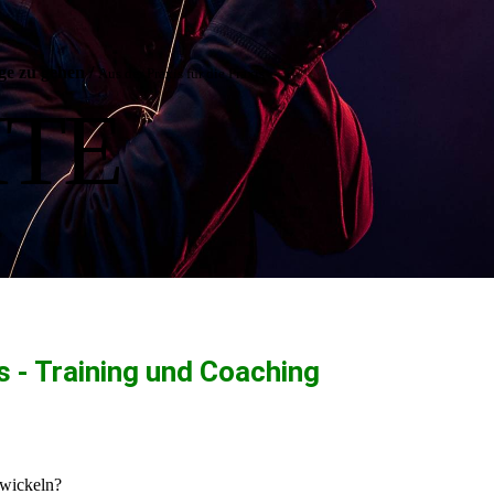
ge zu gehen
/
Aus der Praxis für die Praxis
ITE
 - Training und Coaching
wickeln?